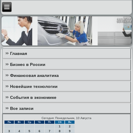
Главная
Бизнес в России
Финансовая аналитика
Новейшие технологии
События в экономике
Все записи
Сегодня: Понедельник, 10 Августа
Пн
Вт
Ср
Чт
Пт
Сб
Вс
1
2
3
4
5
6
7
8
9