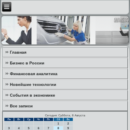
Главная
Бизнес в России
Финансовая аналитика
Новейшие технологии
События в экономике
Все записи
Сегодня: Суббота, 8 Августа
Пн
Вт
Ср
Чт
Пт
Сб
Вс
1
2
3
4
5
6
7
8
9