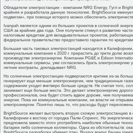
Обладатели электростанции - компании NRG Energy, Гугл и Brigh
крайняя и разработала данную технологию. BrightSource именуе
подвигом», при помощи которого можно обеспечить электричест
Ivanpah является одним из больших проектов в солнечной энерг
США за крайние два года. Они получили стимул к развитию част
налоговым кредитам для вкладывательных проектов, работающим 
федеральное правительство предоставило гарантии по кредитам
Большая часть таковых электростанций находится в Калифорнии,
коммунальные компании к 2020 г. прирастить до трети долю воз
производстве электроэнергии. Компании PG&E и Edison Internati
коммунальные сервисы, уже согласились брать электроэнергию у 
летние контракты, докладывает NRG.
Но солнечные электростанции подвергаются критике из-за больши
генерирует еще меньше электроэнергии, чем традиционные газов
содержание уходит вчетверо больше средств. Не считая того, со
занимают еще больше места. Это делает электроэнергию дорого
профессионалов, она будет стоить вдвое дороже, чем получаем
энергии. Пока ни коммунальные компании, ни власти не открываю
электроэнергии. Понятно лишь то, что расходы будут переложен
BrightSource желает выстроить вторую схожую электростанцию в
Калифорнии к востоку от городка Палм-Спрингс. Но энергетичес
предложила заместо этого употреблять наиболее обычные технол
батареи либо солнечные коллекторы. Одна из обстоятельств: ока
BrightSource разработка убивает птиц. Воздух вокруг башен греетс