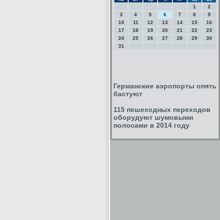
1
2
3
4
5
6
7
8
9
10
11
12
13
14
15
16
17
18
19
20
21
22
23
24
25
26
27
28
29
30
31
Германские аэропорты опять
бастуют
115 пешеходных переходов
оборудуют шумовыми
полосами в 2014 году