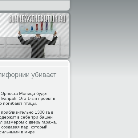
лифорнии убивает
А Эрнеста Моница будет
vanpah. Это 1-ый проект в
го погибают птицы.
приблизительно 1300 га в
одержит в себе три башни
ал размером с дверь гаража.
 создавая пар, который
 сильными в мире