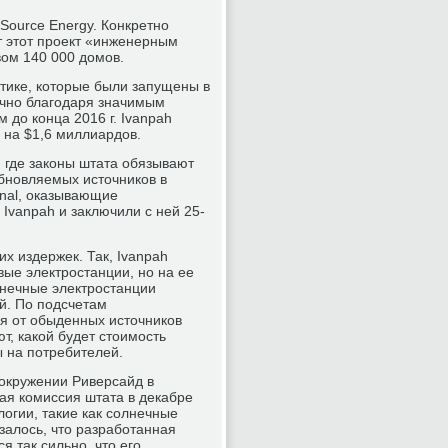
tSource Energy. Конкретно
т этот проект «инженерным
вом 140 000 домов.
етике, которые были запущены в
ично благодаря значимым
до конца 2016 г. Ivanpah
 на $1,6 миллиардов.
 где законы штата обязывают
обновляемых источников в
onal, оказывающие
Ivanpah и заключили с ней 25-
х издержек. Так, Ivanpah
ые электростанции, но на ее
лнечные электростанции
й. По подсчетам
ая от обыденных источников
т, какой будет стоимость
ы на потребителей.
 окружении Риверсайд в
кая комиссия штата в декабре
огии, такие как солнечные
залось, что разработанная
я так сильно, что его