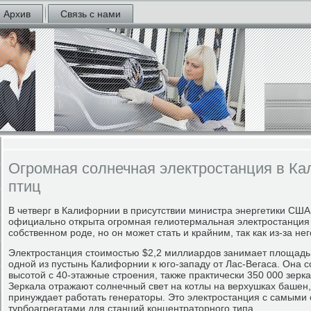
Архив
Связь с нами
Огромная солнечная электростанция в Ка
птиц
В четверг в Калифорнии в присутствии министра энергетики СШ
официально открыта огромная гелиотермальная электростанция I
собственном роде, но он может стать и крайним, так как из-за не
Электростанция стоимостью $2,2 миллиардов занимает площадь 
одной из пустынь Калифорнии к юго-западу от Лас-Вегаса. Она с
высотой с 40-этажные строения, также практически 350 000 зерк
Зеркала отражают солнечный свет на котлы на верхушках башен,
принуждает работать генераторы. Это электростанция с самыми
турбоагрегатами для станций концентраторного типа.