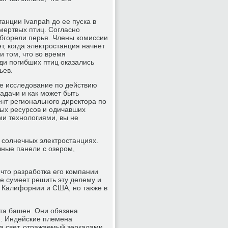
анции Ivanpah до ее пуска в
мертвых птиц. Согласно
обгорели перья. Члены комиссии
т, когда электростанция начнет
и том, что во время
ди погибших птиц оказались
ьев.
е исследование по действию
адачи и как может быть
ент регионального директора по
ых ресурсов и одичавших
ми технологиями, вы не
х солнечных электростанциях.
чные панели с озером,
 что разработка его компании
ce сумеет решить эту делему и
в Калифорнии и США, но также в
ота башен. Они обязана
м. Индейские племена
 а свет, отражаемый зеркалами,