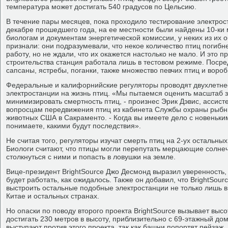
температура может достигать 540 градусов по Цельсию.
В течение пары месяцев, пока проходило тестирование электрост
декабре прошедшего года, на ее местности были найдены 10-ки 
биологам и документам энергетической комиссии, у неких из их 
признали: они подразумевали, что некое количество птиц погибне
работу, но не ждали, что их окажется настолько не мало. И это пр
строительства станция работала лишь в тестовом режиме. Посре
сапсаны, ястребы, поганки, также множество певчих птиц и вороб
Федеральные и калифорнийские регуляторы проводят двухлетне
электростанции на жизнь птиц. «Мы пытаемся оценить масштаб з
минимизировать смертность птиц, - произнес Эрик Дэвис, ассист
вопросцам передвижения птиц из кабинета Службы охраны рыбн
животных США в Сакраменто. - Когда вы имеете дело с новеньки
понимаете, какими будут последствия».
Не считая того, регуляторы изучат смерть птиц на 2-ух остальны
Биологи считают, что птицы могли перепутать мерцающие солне
столкнуться с ними и попасть в ловушки на земле.
Вице-президент BrightSource Джо Десмонд выразил уверенность,
будет работать, как ожидалось. Также он добавил, что BrightSour
выстроить остальные подобные электростанции не только лишь 
Китае и остальных странах.
Но опаски по поводу второго проекта BrightSource вызывает выс
достигать 230 метров в высоту, приблизительно с 69-этажный до
выступают против этого проекта, так как башни попортят пейзаж,