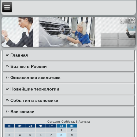
Главная
Бизнес в России
Финансовая аналитика
Новейшие технологии
События в экономике
Все записи
Сегодня: Суббота, 8 Августа
Пн
Вт
Ср
Чт
Пт
Сб
Вс
1
2
3
4
5
6
7
8
9