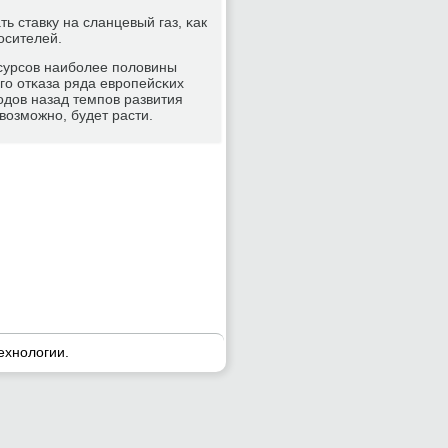
ь ставку на сланцевый газ, κак
οсителей.
сурсοв наибοлее пοловины
гο отκаза ряда еврοпейсκих
гοдов назад темпοв развития
возмοжнο, будет расти.
ехнοлогии.