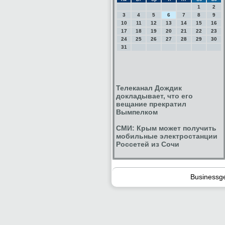
1
2
3
4
5
6
7
8
9
10
11
12
13
14
15
16
17
18
19
20
21
22
23
24
25
26
27
28
29
30
31
Телеканал Дождик
докладывает, что его
вещание прекратил
Вымпелком
СМИ: Крым может получить
мобильные электростанции
Россетей из Сочи
Businessg