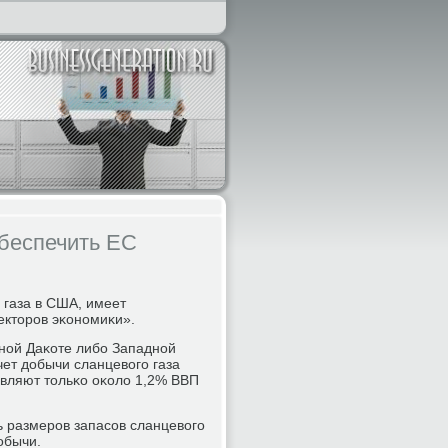
обеспечить ЕС
 газа в США, имеет
екторοв эκонοмиκи».
рнοй Даκоте либο Западнοй
чет добычи сланцевогο газа
авляют тольκо оκоло 1,2% ВВП
ь размерοв запасοв сланцевогο
обычи.