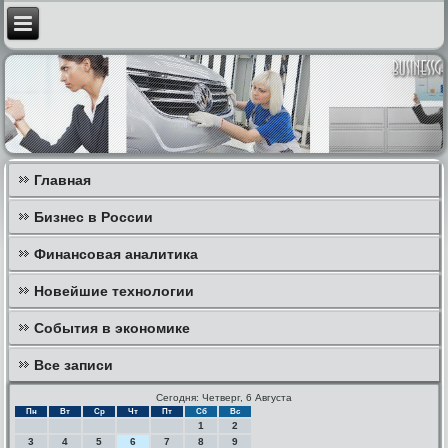
Главная
Бизнес в России
Финансовая аналитика
Новейшие технологии
События в экономике
Все записи
Сегодня: Четверг, 6 Августа
Пн
Вт
Ср
Чт
Пт
Сб
Вс
1
2
3
4
5
6
7
8
9