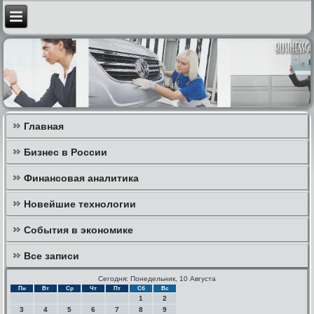
Главная
Бизнес в России
Финансовая аналитика
Новейшие технологии
События в экономике
Все записи
Сегодня: Понедельник, 10 Августа
Пн
Вт
Ср
Чт
Пт
Сб
Вс
1
2
3
4
5
6
7
8
9