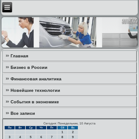
Главная
Бизнес в России
Финансовая аналитика
Новейшие технологии
События в экономике
Все записи
Сегодня: Понедельник, 10 Августа
Пн
Вт
Ср
Чт
Пт
Сб
Вс
1
2
3
4
5
6
7
8
9