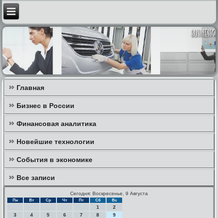
Главная
Бизнес в России
Финансовая аналитика
Новейшие технологии
События в экономике
Все записи
Сегодня: Воскресенье, 9 Августа
Пн
Вт
Ср
Чт
Пт
Сб
Вс
1
2
3
4
5
6
7
8
9