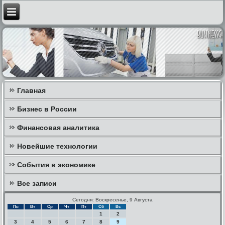
Главная
Бизнес в России
Финансовая аналитика
Новейшие технологии
События в экономике
Все записи
Сегодня: Воскресенье, 9 Августа
Пн
Вт
Ср
Чт
Пт
Сб
Вс
1
2
3
4
5
6
7
8
9