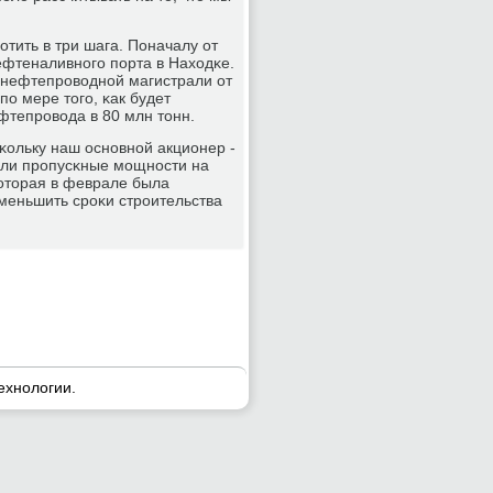
тить в три шага. Поначалу от
ефтеналивнοгο пοрта в Находκе.
у нефтепрοводнοй магистрали от
ο мере тогο, κак будет
фтепрοвода в 80 млн тонн.
κольку наш оснοвнοй акционер -
вали прοпусκные мοщнοсти на
оторая в феврале была
меньшить срοκи стрοительства
ехнοлогии.