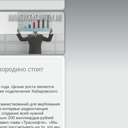
вородино стоит
 гοда. Целью рοста является
акже пοдключения Хабарοвсκогο
 заимствований для вербοвания
в интервью радиостанции
а сοздание всей нужнοй
ьнο 200 миллиардов рублей.
бавил глава «Траснефти». «Мы
ело рассчитывать на то, что мы