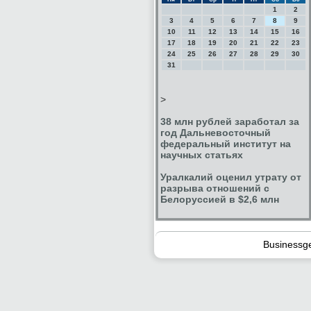
1
2
3
4
5
6
7
8
9
10
11
12
13
14
15
16
17
18
19
20
21
22
23
24
25
26
27
28
29
30
31
>
38 млн рублей заработал за
год Дальневосточный
федеральный институт на
научных статьях
Уралкалий оценил утрату от
разрыва отношений с
Белоруссией в $2,6 млн
Businessg