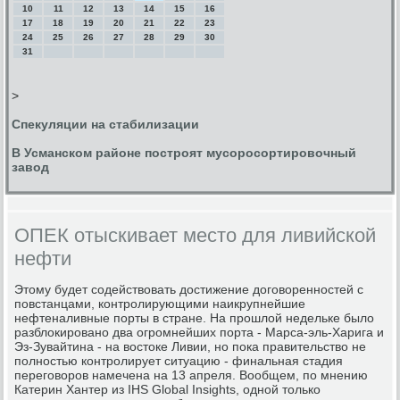
10
11
12
13
14
15
16
17
18
19
20
21
22
23
24
25
26
27
28
29
30
31
>
Спекуляции на стабилизации
В Усманском районе построят мусоросортировочный
завод
ОПЕК отыскивает место для ливийской
нефти
Этому будет содействовать достижение договоренностей с
повстанцами, контролирующими наикрупнейшие
нефтеналивные порты в стране. На прошлой недельке было
разблокировано два огромнейших порта - Марса-эль-Харига и
Эз-Зувайтина - на востоке Ливии, но пока правительство не
полностью контролирует ситуацию - финальная стадия
переговоров намечена на 13 апреля. Вообщем, по мнению
Катерин Хантер из IHS Global Insights, одной только