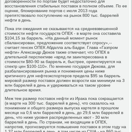
договоренности по портам будет недостаточно для
восстановления стабильных поставок в полном объеме. По ее
оценке, блокирование портов с июля 2013 года
препятствовало поступлению на рынок 800 тыс. баррелей
нефти в день.
Пока эти ожидания не сказываются на средневзвешенной
стоимости нефти государств ОПЕК - в марте она составила
$104,15 за баррель. «На данный момент рынок
сбалансирован, предложение соответствует спросу»,--
считает генсек ОПЕК Абдалла аль-Бадри. Глава «Газпром
нефти» Александр Дюков также отмечает, что ОПЕК в
длительной перспективе «вряд ли заинтересована в
стоимости $80-90 за баррель и, быстрее, ориентируется на
спектр цен $100-110». По мнению государя Дюкова, для
разбалансирования рынка и понижения цены ниже
критичного для нефтеэкспортеров предела $95 за баррель
мировой размер поставок должен возрости как минимум на 3
млн баррелей в день и удерживаться на таком уровне
длительное время.
Меж тем размер поставок нефти из Ирака пока сокращается
(в марте на 300 тыс. баррелей в день), что сказалось на
понижении и общего размера выпуска картеля в прошлом
месяце на 0,6 млн баррелей в день, до 29,6 млн баррелей в
день, что ниже уровня распределенных квот - 30 млн
баррелей в день. По странам, не входящим в ОПЕК,
напротив, прогнозируется повышение поставок в этом году на
1,37 млн баррелей в день, в том числе из США - на 860 тыс.