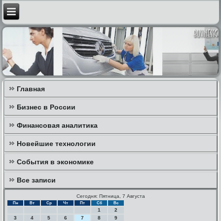
Главная
Бизнес в России
Финансовая аналитика
Новейшие технологии
События в экономике
Все записи
Сегодня: Пятница, 7 Августа
Пн
Вт
Ср
Чт
Пт
Сб
Вс
1
2
3
4
5
6
7
8
9