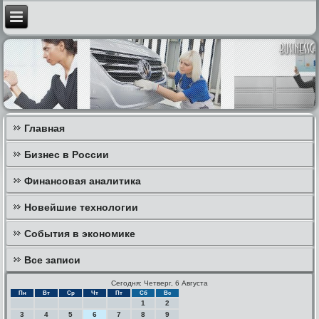
Главная
Бизнес в России
Финансовая аналитика
Новейшие технологии
События в экономике
Все записи
Сегодня: Четверг, 6 Августа
Пн
Вт
Ср
Чт
Пт
Сб
Вс
1
2
3
4
5
6
7
8
9