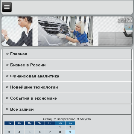
Главная
Бизнес в России
Финансовая аналитика
Новейшие технологии
События в экономике
Все записи
Сегодня: Воскресенье, 9 Августа
Пн
Вт
Ср
Чт
Пт
Сб
Вс
1
2
3
4
5
6
7
8
9