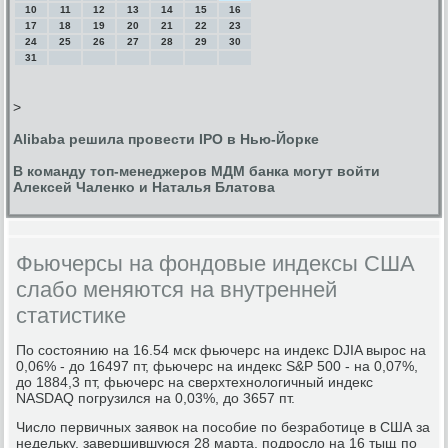
10
11
12
13
14
15
16
17
18
19
20
21
22
23
24
25
26
27
28
29
30
31
>
Alibaba решила провести IPO в Нью-Йорке
В команду топ-менеджеров МДМ банка могут войти
Алексей Чаленко и Наталья Блатова
Фьючерсы на фондовые индексы США
слабо меняются на внутренней
статистике
По состоянию на 16.54 мск фьючерс на индекс DJIA вырос на
0,06% - до 16497 пт, фьючерс на индекс S&P 500 - на 0,07%,
до 1884,3 пт, фьючерс на сверхтехнологичный индекс
NASDAQ погрузился на 0,03%, до 3657 пт.
Число первичных заявок на пособие по безработице в США за
недельку, завершившуюся 28 марта, подросло на 16 тыщ по