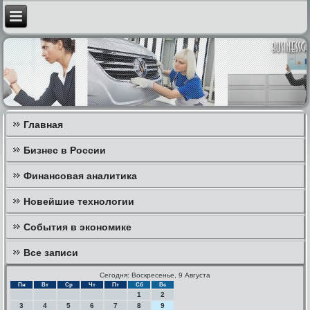
Главная
Бизнес в России
Финансовая аналитика
Новейшие технологии
События в экономике
Все записи
Сегодня: Воскресенье, 9 Августа
Пн
Вт
Ср
Чт
Пт
Сб
Вс
1
2
3
4
5
6
7
8
9