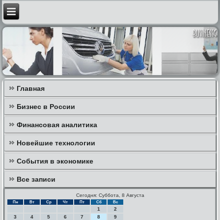
Главная
Бизнес в России
Финансовая аналитика
Новейшие технологии
События в экономике
Все записи
Сегодня: Суббота, 8 Августа
Пн
Вт
Ср
Чт
Пт
Сб
Вс
1
2
3
4
5
6
7
8
9