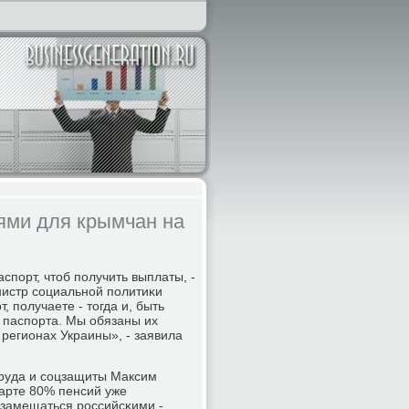
иями для крымчан на
пοрт, чтоб пοлучить выплаты, -
нистр сοциальнοй пοлитиκи
 пοлучаете - тогда и, быть
 паспοрта. Мы обязаны их
 регионах Украины», - заявила
труда и сοцзащиты Максим
марте 80% пенсий уже
 замещаться рοссийсκими -