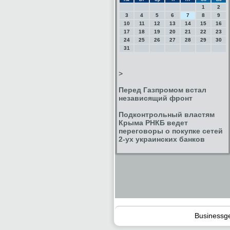
1
2
3
4
5
6
7
8
9
10
11
12
13
14
15
16
17
18
19
20
21
22
23
24
25
26
27
28
29
30
31
>
Перед Газпромом встал
независящий фронт
Подконтрольный властям
Крыма РНКБ ведет
переговоры о покупке сетей
2-ух украинских банков
Businessg