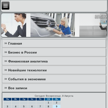
Главная
Бизнес в России
Финансовая аналитика
Новейшие технологии
События в экономике
Все записи
Сегодня: Воскресенье, 9 Августа
Пн
Вт
Ср
Чт
Пт
Сб
Вс
1
2
3
4
5
6
7
8
9