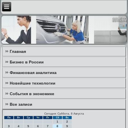
Главная
Бизнес в России
Финансовая аналитика
Новейшие технологии
События в экономике
Все записи
Сегодня: Суббота, 8 Августа
Пн
Вт
Ср
Чт
Пт
Сб
Вс
1
2
3
4
5
6
7
8
9