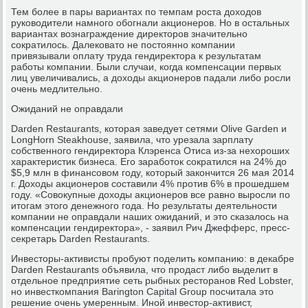
Тем более в пары вариантах по темпам роста доходов
руководители намного обогнали акционеров. Но в остальных
вариантах вознаграждение директоров значительно
сократилось. Далековато не постоянно компании
привязывали оплату труда гендиректора к результатам
работы компании. Были случаи, когда компенсации первых
лиц увеличивались, а доходы акционеров падали либо росли
очень медлительно.
Ожиданий не оправдали
Darden Restaurants, которая заведует сетями Olive Garden и
LongHorn Steakhouse, заявила, что урезала зарплату
собственного гендиректора Клэренса Отиса из-за нехороших
характеристик бизнеса. Его заработок сократился на 24% до
$5,9 млн в финансовом году, который закончится 26 мая 2014
г. Доходы акционеров составили 4% против 6% в прошедшем
году. «Совокупные доходы акционеров все равно выросли по
итогам этого денежного года. Но результаты деятельности
компании не оправдали наших ожиданий, и это сказалось на
компенсации гендиректора», - заявил Рич Джефферс, пресс-
секретарь Darden Restaurants.
Инвесторы-активисты пробуют поделить компанию: в декабре
Darden Restaurants объявила, что продаст либо выделит в
отдельное предприятие сеть рыбных ресторанов Red Lobster,
но инвесткомпания Barington Capital Group посчитала это
решение очень умеренным. Иной инвестор-активист,