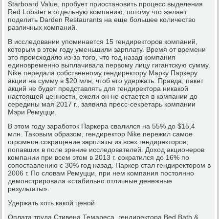
Starboard Value, пробует приостановить процесс выделения
Red Lobster в отдельную компанию, потому что желает
поделить Darden Restaurants на еще большее количество
различных компаний.
В исследовании упоминается 15 гендиректоров компаний,
которым в этом году уменьшили зарплату. Время от времени
это происходило из-за того, что год назад компания
единовременно выплачивала первому лицу гигантскую сумму.
Nike передала собственному гендиректору Марку Паркеру
акции на сумму в $20 млн, чтоб его удержать. Правда, пакет
акций не будет представлять для гендиректора никакой
настоящей ценности, ежели он не остается в компании до
середины мая 2017 г., заявила пресс-секретарь компании
Мэри Ремуцци.
В этом году заработок Паркера свалился на 55% до $15,4
млн. Таковым образом, гендиректор Nike пережил самое
огромное сокращение зарплаты из всех гендиректоров,
попавших в поле зрение исследователей. Доход акционеров
компании при всем этом в 2013 г. сократился до 16% по
сопоставлению с 30% год назад. Паркер стал гендиректором в
2006 г. По словам Ремуцци, при нем компания постоянно
демонстрировала «cтабильно отличные денежные
результаты».
Удержать хоть какой ценой
Оплата труда Стивена Темареса, гендиректора Bed Bath &