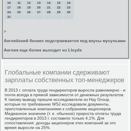
10
11
12
13
14
15
16
17
18
19
20
21
22
23
24
25
26
27
28
29
30
31
>
Английский бизнес подстраивается под вкусы мусульман
Англия еще более выходит из Lloyds
Глобальные компании сдерживают
зарплаты собственных топ-менеджеров
В 2013 г. оплата труда гендиректоров выросла равномерно - и
почти всегда в прямой зависимости от денежных результатов.
К такому выводу пришли исследователи из Hay Group,
которые по требованию WSJ исследовали документы,
приготовленные компаниями к собраниям акционеров.
Медианное значение (т. е. обычное) прироста оплаты труда
гендиректоров в 2013 г. составило только 4,1%. Для
сопоставления: доходы акционеров этих компаний за это
время выросли на 25%.