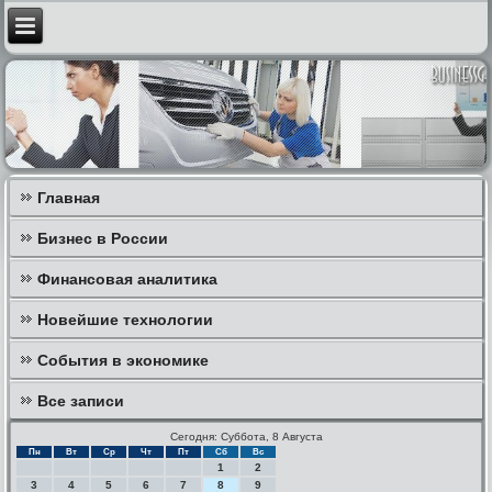
Главная
Бизнес в России
Финансовая аналитика
Новейшие технологии
События в экономике
Все записи
Сегодня: Суббота, 8 Августа
Пн
Вт
Ср
Чт
Пт
Сб
Вс
1
2
3
4
5
6
7
8
9