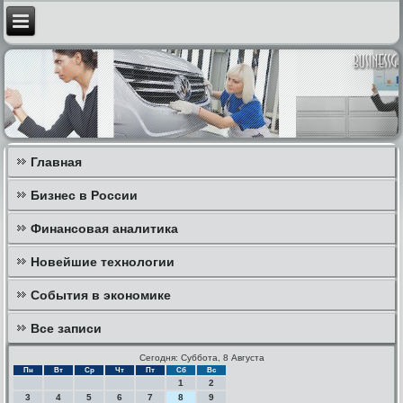
Главная
Бизнес в России
Финансовая аналитика
Новейшие технологии
События в экономике
Все записи
Сегодня: Суббота, 8 Августа
Пн
Вт
Ср
Чт
Пт
Сб
Вс
1
2
3
4
5
6
7
8
9