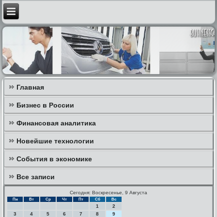
Главная
Бизнес в России
Финансовая аналитика
Новейшие технологии
События в экономике
Все записи
Сегодня: Воскресенье, 9 Августа
Пн
Вт
Ср
Чт
Пт
Сб
Вс
1
2
3
4
5
6
7
8
9